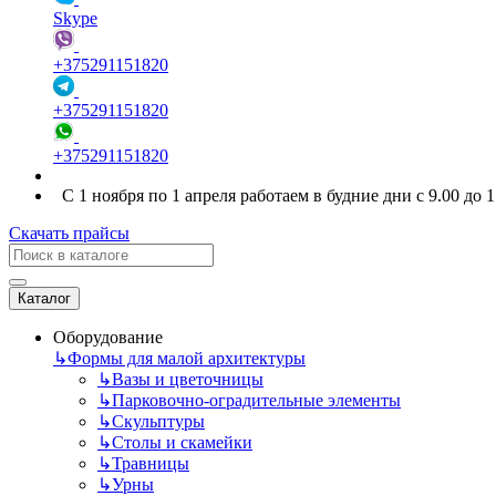
Skype
+375291151820
+375291151820
+375291151820
С 1 ноября по 1 апреля работаем в будние дни с 9.00 до 17
Скачать прайсы
Каталог
Оборудование
↳
Формы для малой архитектуры
↳
Вазы и цветочницы
↳
Парковочно-оградительные элементы
↳
Скульптуры
↳
Столы и скамейки
↳
Травницы
↳
Урны