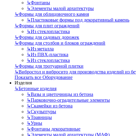
↳
Фонтаны
↳
Элементы малой архитектуры
↳
Формы для облицовочного камня
↳
Пластиковые формы под декоративный камень
↳
Формы для плит ограждений
↳
Из стеклопластика
↳
Формы для садовых дорожек
↳
Формы для столбов и блоков ограждений
↳
Из металла
↳
Из ПВХ-пластика
↳
Из стеклопластика
↳
Формы для тротуарной плитки
↳
Вибростол и вибросито для производства изделий из бе
Показать все Оборудование
Изделия
↳
Бетонные изделия
↳
Вазы и цветочницы из бетона
↳
Парковочно-оградительные элементы
↳
Скамейки из бетона
↳
Скульптуры
↳
Травницы
↳
Урны
↳
Фонтаны декоративные
↳
Элементы малой архитектуры (МАФ)