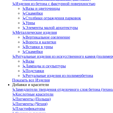
↳
Изделия из бетона с фактурной поверхностью
↳
Вазы и цветочницы
↳
Скамейки
↳
Столбики ограждения парковок
↳
Урны
↳
Элементы малой архитектуры
↳
Металлические изделия
↳
Вертикальное озеленение
↳
Ворота и калитки
↳
Вставки в урны
↳
Скамейки
↳
Ритуальные изделия из искусственного камня (полимер
↳
Вазы
↳
Лампады и скульптуры
↳
Подставки
↳
Ритуальные изделия из полимербетона
Показать все Изделия
Добавки и красители
↳
Замедлители твердения отделочного слоя бетона (техн
↳
Кислотные красители
↳
Пигменты (Польша)
↳
Пигменты (Чехия)
↳
Пластификаторы