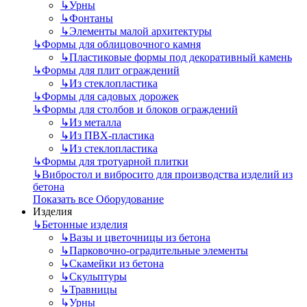
↳
Урны
↳
Фонтаны
↳
Элементы малой архитектуры
↳
Формы для облицовочного камня
↳
Пластиковые формы под декоративный камень
↳
Формы для плит ограждений
↳
Из стеклопластика
↳
Формы для садовых дорожек
↳
Формы для столбов и блоков ограждений
↳
Из металла
↳
Из ПВХ-пластика
↳
Из стеклопластика
↳
Формы для тротуарной плитки
↳
Вибростол и вибросито для производства изделий из
бетона
Показать все Оборудование
Изделия
↳
Бетонные изделия
↳
Вазы и цветочницы из бетона
↳
Парковочно-оградительные элементы
↳
Скамейки из бетона
↳
Скульптуры
↳
Травницы
↳
Урны