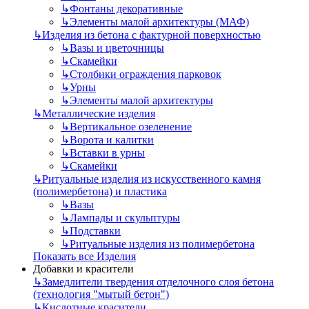
↳
Фонтаны декоративные
↳
Элементы малой архитектуры (МАФ)
↳
Изделия из бетона с фактурной поверхностью
↳
Вазы и цветочницы
↳
Скамейки
↳
Столбики ограждения парковок
↳
Урны
↳
Элементы малой архитектуры
↳
Металлические изделия
↳
Вертикальное озеленение
↳
Ворота и калитки
↳
Вставки в урны
↳
Скамейки
↳
Ритуальные изделия из искусственного камня
(полимербетона) и пластика
↳
Вазы
↳
Лампады и скульптуры
↳
Подставки
↳
Ритуальные изделия из полимербетона
Показать все Изделия
Добавки и красители
↳
Замедлители твердения отделочного слоя бетона
(технология "мытый бетон")
↳
Кислотные красители