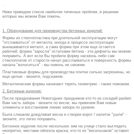
.
Ниже приведем список наиболее типичных проблем, в решении
которых мы можем Вам помочь.
1. Оборудование для производства бетонных изделий:
Формы из стеклопластика при длительной эксплуатации могут
"отслаиваться" от металла; иногда в процессе эксплуатации
вынашивается металл, а сама форма при этом еще остается
рабочей; форма "заросла" остатками бетона - эти дефекты мы можем
поправить. А вот если Вы пробили форму насквозь либо сам
стеклоплатик от старости начал расслаиваться и поверхность формы
начала "волоситься" - мы помочь не сможем.
Пластиковые формы для производства плитки сильно загрязнены, но
еще целые - звоните, подскажем.
Металлические формы начинают терять геометрию - также поможем.
2. Бетонные изделия:
После празднования Новогодних праздников кто-то из соседей разбил
Вам часть забора - звоните по весне, мы привезем Вам новые
элементы и восстановим линию забора по уровню.
Была слишком дождливая весна и створки ворот / калиток "ушли" -
звоните, это легко поправить.
Бетонное изделие после нескольких зим на улице стало выглядеть
неопрятно, местами облезла краска; кто-то из "весельчаков" оставил